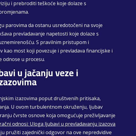
iziju i prebroditi teškoće koje dolaze s
 promjenama.
agu parovima da ostanu usredotočeni na svoje
lakšava prevladavanje napetosti koje dolaze s
 uznemirenošću. S pravilnim pristupom i
 kao most koji povezuje i prevladava financijske i
ne odnose u procesu.
bavi u jačanju veze i
izazovima
anjskim izazovima poput društvenih pritisaka,
ivanja. U ovom turbulentnom okruženju, ljubav
ranju čvrste osnove koja omogućuje preživljavanje
račni odnosi: Uloga ljubavi u prevladavanju izazova
ju pružiti zajednički odgovor na ove nepredvidive