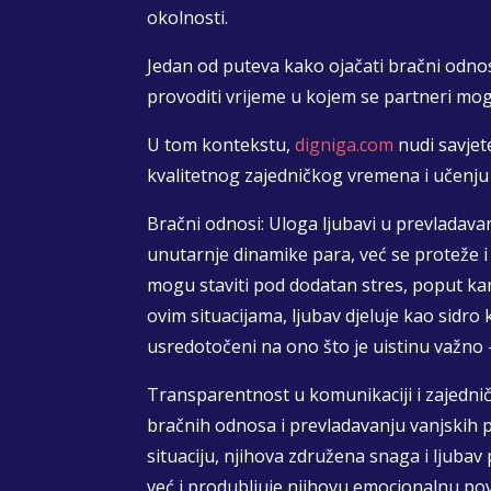
okolnosti.
Jedan od puteva kako ojačati bračni odno
provoditi vrijeme u kojem se partneri mo
U tom kontekstu,
digniga.com
nudi savjet
kvalitetnog zajedničkog vremena i učenju 
Bračni odnosi: Uloga ljubavi u prevladava
unutarnje dinamike para, već se proteže 
mogu staviti pod dodatan stres, poput karij
ovim situacijama, ljubav djeluje kao sid
usredotočeni na ono što je uistinu važno 
Transparentnost u komunikaciji i zajedni
bračnih odnosa i prevladavanju vanjskih p
situaciju, njihova združena snaga i ljubav
već i produbljuje njihovu emocionalnu po