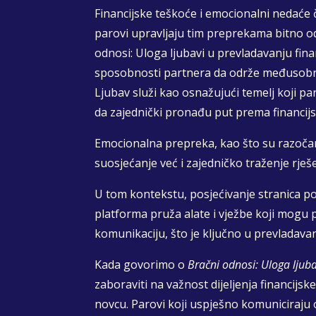
Financijske teškoće i emocionalni nedaće č
parovi upravljaju tim preprekama bitno odr
odnosi: Uloga ljubavi u prevladavanju fin
sposobnosti partnera da održe međusobno
Ljubav služi kao osnažujući temelj koji 
da zajednički pronađu put prema financijsk
Emocionalna prepreka, kao što su razočara
suosjećanje već i zajedničko traženje rješ
U tom kontekstu, posjećivanje stranica po
platforma pruža alate i vježbe koji mogu
komunikaciju, što je ključno u prevladava
Kada govorimo o
Bračni odnosi: Uloga ljub
zaboraviti na važnost dijeljenja financij
novcu. Parovi koji uspješno komuniciraju o