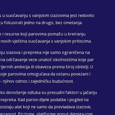
s u suočavanju s vanjskim izazovima jest redovito
gu fokusirati jedno na drugo, bez ometanja.
e i resurse koji parovima pomažu u kreiranju
novih vještina suočavanja s vanjskim pritiscima.
nju izazova i prepreka nije samo ograničena na
i na održavanje veze unatoč okolnostima koje par
ernih ambicija ili obaveza prema široj obitelji. U
ro koje parovima omogućava da ostanu povezani i
– njihov odnos i zajedničku budućnost.
čko donošenje odluka su presudni faktori u jačanju
repreka. Kad parovi dijele podatke i pogled na
 postaju alat koji ne samo da prevladava izazove,
vezanost. Pri tome, platforme poput digniga.com