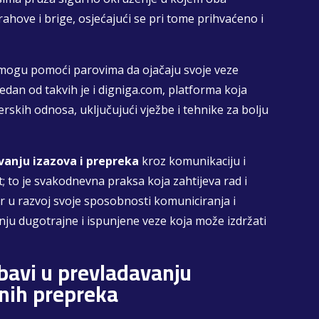
ahove i brige, osjećajući se pri tome prihvaćeno i
mogu pomoći parovima da ojačaju svoje veze
Jedan od takvih je i digniga.com, platforma koja
erskih odnosa, uključujući vježbe i tehnike za bolju
avanju izazova i prepreka
kroz komunikaciju i
; to je svakodnevna praksa koja zahtijeva rad i
or u razvoj svoje sposobnosti komuniciranja i
nju dugotrajne i ispunjene veze koja može izdržati
ubavi u prevladavanju
lnih prepreka