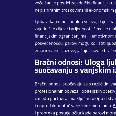
veće šanse postići zajedničku financijsku v
neplaniranim troškovima ili ekonomskim
Ljubav, kao emocionalno vezivo, daje sn
zajedničke ciljeve i vrijednosti, čime se o
financijskim ograničenjima ili emotivnom
posvećenošću, parovi mogu koristiti ljubav
emocionalne izazove, jačajući svoje brač
Bračni odnosi: Uloga lju
suočavanju s vanjskim 
Bračni odnosi suočavaju se s različitim v
profesionalnih obveza i obiteljskih oček
između partnera ima ključnu ulogu u stva
i napredak unatoč vanjskim smetnjama.
B
i prepreka
postaje očita kada parovi mora