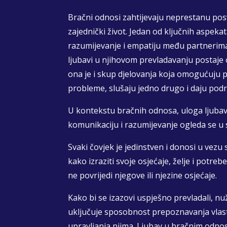
Bračni odnosi zahtijevaju neprestanu posve
zajednički život. Jedan od ključnih aspeka
razumijevanje i empatiju među partnerima.
ljubavi u njihovom prevladavanju postaje 
ona je i skup djelovanja koja omogućuju 
probleme, slušaju jedno drugo i daju podr
U kontekstu bračnih odnosa, uloga ljubav
komunikaciju i razumijevanje ogleda se u 
Svaki čovjek je jedinstven i donosi u vezu 
kako izraziti svoje osjećaje, želje i potre
ne povrijedi njegove ili njezine osjećaje.
Kako bi se izazovi uspješno prevladali, nu
uključuje sposobnost prepoznavanja vlasti
upravljanja njima. Ljubav u bračnim odn