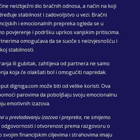
ine neizbježni dio bračnih odnosa, a način na koji
eđuje stabilnost i zadovoljstvo u vezi. Bračni
ancijskih i emocionalnih prepreka ogleda se u
 povjerenje i podršku uprkos vanjskim pritiscima.
partnerima omogućava da se suoče s neizvjesnošću i
oj stabilnosti.
nja ili gubitak, zahtijeva od partnera ne samo
enja koja će olakšati bol i omogućiti napredak.
put digniga.com može biti od velike koristi. Ova
 pomoći parovima da poboljšaju svoju emocionalnu
nju emotivnih izazova.
avi u prevladavanju izazova i prepreka
, ne smijemo
ske odgovornosti i otvorenost prema razgovoru o
 svojim financijskim ciljevima i strahovima imaju