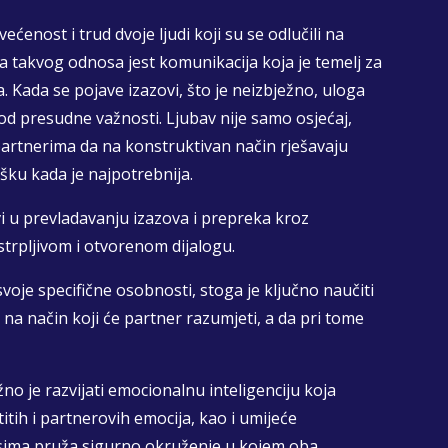
ćenost i trud dvoje ljudi koji su se odlučili na
ta takvog odnosa jest komunikacija koja je temelj za
 Kada se pojave izazovi, što je neizbježno, uloga
od presudne važnosti. Ljubav nije samo osjećaj,
partnerima da na konstruktivan način rješavaju
šku kada je najpotrebnija.
i u prevladavanju izazova i prepreka kroz
strpljivom i otvorenom dijalogu.
svoje specifične osobnosti, stoga je ključno naučiti
be na način koji će partner razumjeti, a da pri tome
žno je razvijati emocionalnu inteligenciju koja
tih i partnerovih emocija, kao i umijeće
osima pruža sigurno okruženje u kojem oba