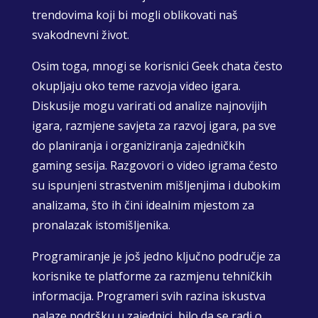
trendovima koji bi mogli oblikovati naš
svakodnevni život.
Osim toga, mnogi se korisnici Geek chata često
okupljaju oko teme razvoja video igara.
Diskusije mogu varirati od analize najnovijih
igara, razmjene savjeta za razvoj igara, pa sve
do planiranja i organiziranja zajedničkih
gaming sesija. Razgovori o video igrama često
su ispunjeni strastvenim mišljenjima i dubokim
analizama, što ih čini idealnim mjestom za
pronalazak istomišljenika.
Programiranje je još jedno ključno područje za
korisnike te platforme za razmjenu tehničkih
informacija. Programeri svih razina iskustva
nalaze podršku u zajednici, bilo da se radi o