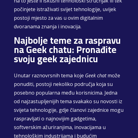
na to jeste li iskusni tehnološki stručnjak ili tek
počinjete istraživati svijet tehnologije, uvijek
postoji mjesto za vas u ovim digitalnim
dvoranama znanja i inovacija.
Najbolje teme za raspravu
na Geek chatu: Pronađite
svoju geek zajednicu
Unutar raznovrsnih tema koje
Geek chat
može
ponuditi, postoji nekoliko područja koja su
posebno popularna među korisnicima. Jedna
od najzastupljenijih tema svakako su novosti iz
svijeta tehnologije, gdje članovi zajednice mogu
raspravljati o najnovijim gadgetima,
softverskim ažuriranjima, inovacijama u
tehnološkim industrijama i budućim