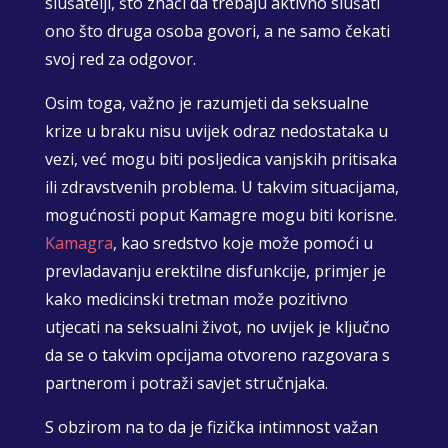
slušatelji, što znači da trebaju aktivno slušati
ono što druga osoba govori, a ne samo čekati
svoj red za odgovor.
Osim toga, važno je razumjeti da seksualne
krize u braku nisu uvijek odraz nedostataka u
vezi, već mogu biti posljedica vanjskih pritisaka
ili zdravstvenih problema. U takvim situacijama,
mogućnosti poput Kamagre mogu biti korisne.
Kamagra
, kao sredstvo koje može pomoći u
prevladavanju erektilne disfunkcije, primjer je
kako medicinski tretman može pozitivno
utjecati na seksualni život, no uvijek je ključno
da se o takvim opcijama otvoreno razgovara s
partnerom i potraži savjet stručnjaka.
S obzirom na to da je fizička intimnost važan